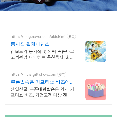
https://blog.naver.com/uldokim1
광고
동시집 휠체어댄스
김율도의 동시집, 창의력 뿜뿜나고
고정관념 타파하는 추천동시, 희망
동시
https://mbiz.giftishow.com
광고
쿠폰발송은 기프티쇼 비즈에서
신규고객 100% 상품혜택!
생일선물, 쿠폰대량발송은 역시 기
프티쇼 비즈, 기업고객 대상 전 상
품 할인 중! 이제 유효기간 90일 쿠
폰도 간편하게 카톡 발송 후 증빙
서류까지 바로 발급 가능!