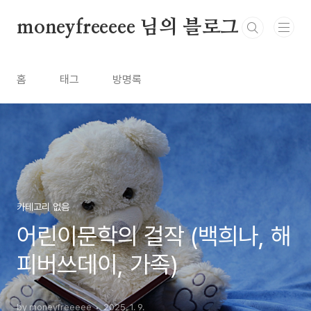
본문 바로가기
moneyfreeeee 님의 블로그
홈
태그
방명록
카테고리 없음
어린이문학의 걸작 (백희나, 해
피버쓰데이, 가족)
by moneyfreeeee
2025. 1. 9.